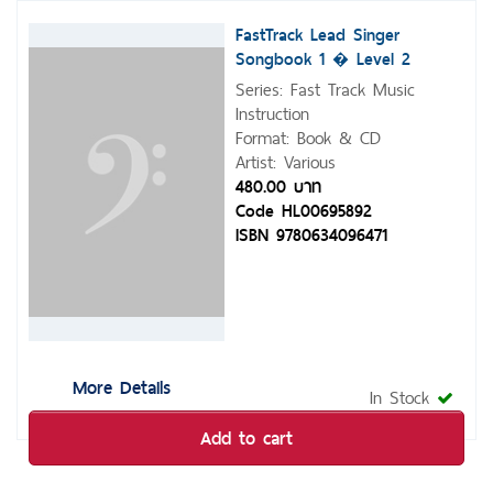
FastTrack Lead Singer
Songbook 1 � Level 2
Series: Fast Track Music
Instruction
Format: Book & CD
Artist: Various
480.00 บาท
Code HL00695892
ISBN 9780634096471
More Details
In Stock
Add to cart