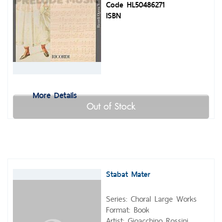
Code HL50486271
ISBN
More Details
Out of Stock
Stabat Mater
Series: Choral Large Works
Format: Book
Artist: Gioacchino Rossini