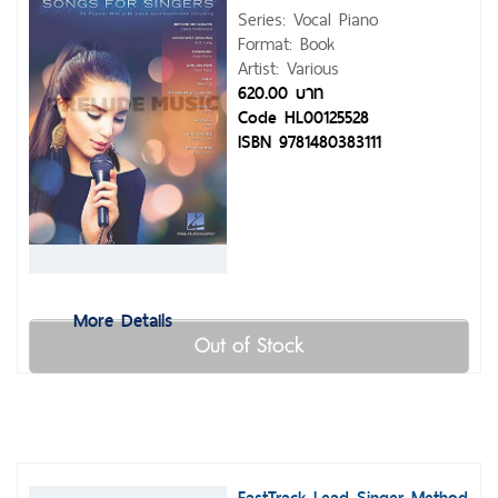
Series: Vocal Piano
Format: Book
Artist: Various
620.00 บาท
Code HL00125528
ISBN 9781480383111
More Details
Out of Stock
FastTrack Lead Singer Method