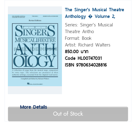
The Singer's Musical Theatre
Anthology � Volume 2,
Revised
Series: Singer's Musical
Theatre Antho
Format: Book
Artist: Richard Walters
850.00 บาท
Code HL00747031
ISBN 9780634028816
More Details
Out of Stock