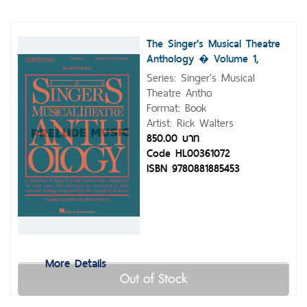
The Singer's Musical Theatre
Anthology � Volume 1,
Revised
Series: Singer's Musical
Theatre Antho
Format: Book
Artist: Rick Walters
850.00 บาท
Code HL00361072
ISBN 9780881885453
More Details
Out of Stock