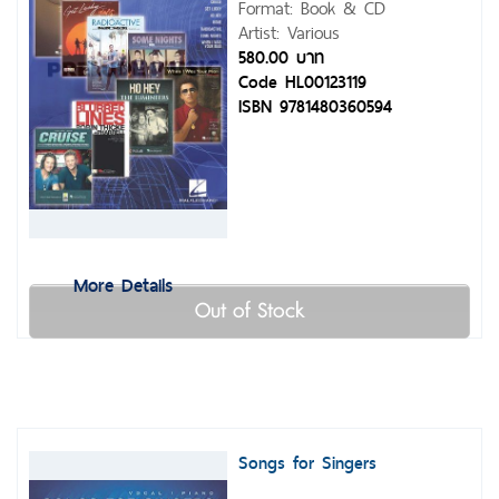
Format: Book & CD
Artist: Various
580.00 บาท
Code HL00123119
ISBN 9781480360594
More Details
Out of Stock
Songs for Singers