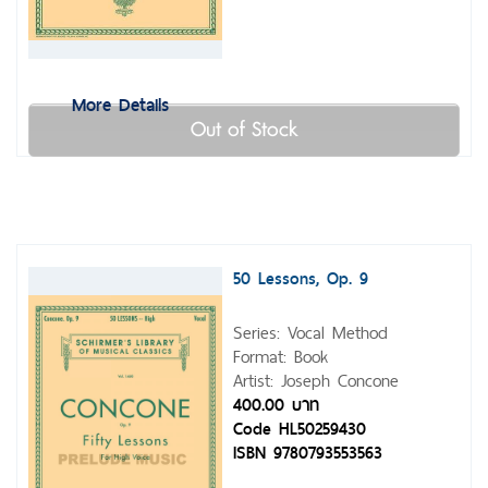
More Details
Out of Stock
50 Lessons, Op. 9
Series: Vocal Method
Format: Book
Artist: Joseph Concone
400.00 บาท
Code HL50259430
ISBN 9780793553563