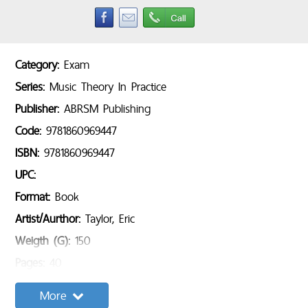
Category:
Exam
Series:
Music Theory In Practice
Publisher:
ABRSM Publishing
Code:
9781860969447
ISBN:
9781860969447
UPC:
Format:
Book
Artist/Aurthor:
Taylor, Eric
Weigth (G):
150
Pages:
40
Sample Content:
More