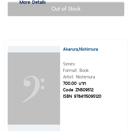
More Details
Out of Stock
Akarura,Nishimura
Series:
Format: Book
Artist: Nishimura
700.00 บาท
Code ZN509512
ISBN 9784115095120