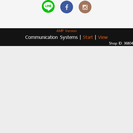
AMP Version
Communication Systems |
Start
|
View
Shop ID: 36804