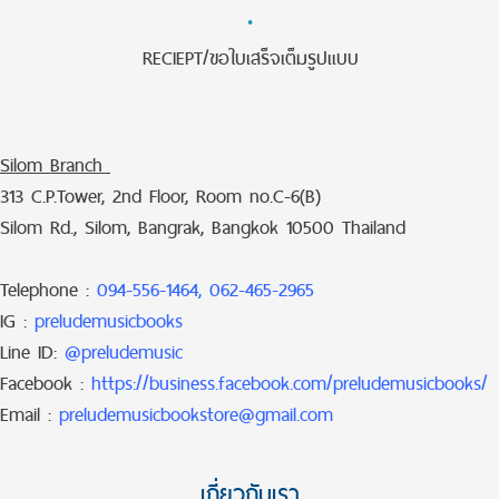
·
RECIEPT/ขอใบเสร็จเต็มรูปแบบ
Silom Branch
313 C.P.Tower, 2nd Floor, Room no.C-6(B)
Silom Rd., Silom, Bangrak, Bangkok 10500 Thailand
Telephone :
094-556-1464, 062-465-2965
IG :
preludemusicbooks
Line ID:
@preludemusic
Facebook :
https://business.facebook.com/preludemusicbooks/
Email :
preludemusicbookstore@gmail.com
เกี่ยวกับเรา